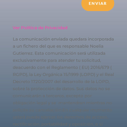
ENVIAR
Ver Política de Privacidad
La comunicación enviada quedara incorporada
a un fichero del que es responsable Noelia
Gutierrez. Esta comunicación será utilizada
exclusivamente para atender tu solicitud,
deacuerdo con el Reglamento ( EU) 2016/679 (
RGPD), la Ley Orgánica 15/1999 (LOPD) y el Real
Decreto 1720/2007 del desarrollo de la LOPD,
sobre la protección de datos. Sus datos no se
comunicarán a terceros, excepto por
obligación legal y se mantendran mientras no
solicite su cancelación.En cualquier momento
usted puede ejercer los derechos de acceso,
rectificación, portabilidad y oposición, o si