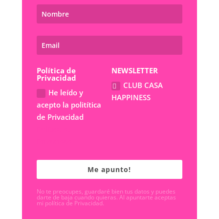
Política de
NEWSLETTER
Privacidad
CLUB CASA
He leído y
HAPPINESS
acepto la politítica
de Privacidad
Política de
Privacidad
Me apunto!
No te preocupes, guardaré bien tus datos y puedes
darte de baja cuando quieras. Al apuntarte aceptas
mi política de Privacidad.