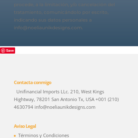
procede, a la limitación, y/o cancelación del
tratamiento, comunicándolo por escrito,
indicando sus datos personales a
info@noeliaunikdesigns.com.
Save
Contacta conmigo
Unifinancial Imports LLc. 210, West Kings
Hightway, 78201 San Antonio Tx, USA +001 (210)
4630794 info@noeliaunikdesigns.com
Aviso Legal
Términos y Condiciones