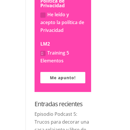
Política de
Privacidad
He leído y
acepto la política de
Privacidad
LM2
Training 5
Elementos
Me apunto!
Entradas recientes
Episodio Podcast 5:
Trucos para decorar una
casa relajante y libre de